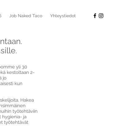
6
Job Naked Taco
Yhteystiedot
ntaan.
ille.
oomme yli 30
ekä kestoltaan 2-
ä jo
aisesti kun
skelijoita. Hakea
 ensimmäinen
muihin työtehtäviin
 hygienia- ja
et työtehtävät