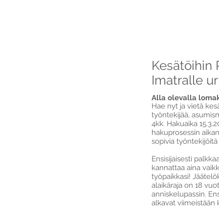
SAIMAA
HOLIDAY
Kesätöihin
Imatralle ur
Alla olevalla loma
Hae nyt ja vietä k
työntekijää, asumism
4kk. Hakuaika 15.3.2
hakuprosessin aikan
sopivia työntekijöi
Ensisijaisesti palkk
kannattaa aina vaik
työpaikkasi! Jäätelö
alaikäraja on 18 vuo
anniskelupassin. En
alkavat viimeistään