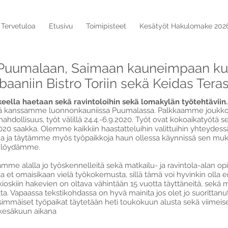
Tervetuloa
Etusivu
Toimipisteet
Kesätyöt Hakulomake 202
 Puumalaan, Saimaan kauneimpaan ku
baaniin Bistro Toriin sekä Keidas Terass
keella haetaan sekä ravintoloihin sekä lomakylän työtehtäviin.
esä kanssamme luonnonkauniissa Puumalassa. Palkkaamme joukk
ahdollisuus, työt välillä 24.4.-6.9.2020. Työt ovat kokoaikatyötä s
020 saakka. Olemme kaikkiin haastatteluihin valittuihin yhteydess
a ja täytämme myös työpaikkoja haun ollessa käynnissä sen muk
tä löydämme.
aamme alalla jo työskennelleitä sekä matkailu- ja ravintola-alan opi
ka et omaisikaan vielä työkokemusta, sillä tämä voi hyvinkin olla
kioskiin hakevien on oltava vähintään 15 vuotta täyttäneitä, sekä 
tta. Vapaassa tekstikohdassa on hyvä mainita jos olet jo suorittanut
simmäiset työpaikat täytetään heti toukokuun alusta sekä viimeis
 kesäkuun aikana