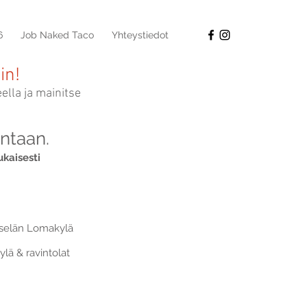
6
Job Naked Taco
Yhteystiedot
in!
ella ja mainitse
ntaan.
ukaisesti
selän Lomakylä
ä & ravintolat