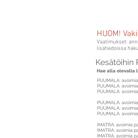
SAIMAA
HOLIDAY
HUOM! Vakit
Vaatimukset: anni
lisätiedoissa hak
Kesätöihin
Hae alla olevalla 
PUUMALA: avoimia p
PUUMALA: avoimia p
PUUMALA: avoimia 
PUUMALA: avoimia
PUUMALA: avoimia p
PUUMALA: avoimia 
IMATRA: avoimia pai
IMATRA: avoimia pai
IMATRA: avoimia p