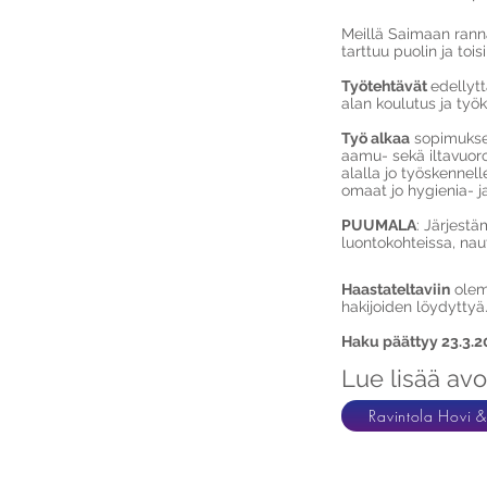
Meillä Saimaan rann
tarttuu puolin ja toisi
Työtehtävät
edellytt
alan koulutus ja ty
Työ alkaa
sopimuksen
aamu- sekä iltavuoro
alalla jo työskennell
omaat jo hygienia- j
PUUMALA
: Järjest
luontokohteissa, nau
Haastateltaviin
olem
hakijoiden löydyttyä.
Haku päättyy 23.3.2
Lue lisää avo
Ravintola Hovi 