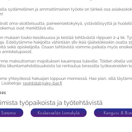
alla sydämellinen ja ammattimainen työote on tärkeä osa asiakas
n!
ävät oma-aloitteisuutta, paineensietokykyä, ystävällisyyttä ja huolelli
ökokemus ovat merkittävä etu.
 mukaan touko-kesäkuussa ja kestää tehtävästä riippuen 2-4 kk. Työ
ja. Edellytämme hakijoilta vähintään 18v ikää (jäätelökioskin osalta 1
eitä sekä opiskelijoita. Osaan tehtävistä voimme palkata myös ensikert
a anniskelupassit.
ämme maksuttoman majoituksen kauempaa tuleville. Töiden ohella voi
ttia liikuntamahdollisuuksista tai rentoutua terassilla työkavereiden 
me yhteydessä hakuajan loppuun mennessä. Hae pian, sillä täytämme
 Lisätietoja:
ravintolat@sky-bar.fi
021
imista työpaikoista ja työtehtävistä
& Satama
Koskenselän Lomakylä
Kenguru & Bist