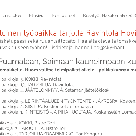
Tervetuloa
Etusivu
Toimipisteet
Kesätyöt Hakulomake 202
uinen työpaikka tarjolla Ravintola Hovi
skelupassi sekä ruuanlaittotaito. Hae alla olevalla lomakke
u vakituiseen työhön! Lisätietoja:
hanne.lipo@sky-bar.fi
 Puumalaan, Saimaan kauneimpaan ku
lomakkella. Huom valitse toimipaikat oikein - paikkakunnan m
aikkoja: 5, KOKKI, Ravintolat
aikkoja: 13, TARJOILIJA
. Ravintolat
paikkoja: 4, JÄÄTELÖNMYYJÄ, Sataman jäätelökioski
 paikkoja: 5, LEIRINTÄALUEEN TYÖNTENTEKIJÄ/RESPA, Kosken
aikkoja: 2, SIISTIJÄ, Koskenselän Lomakylä
paikkoja: 1, KIINTEISTÖ -JA PIHAHUOLTAJA, Koskenselän Lomakyl
kkoja: 1, KOKKI, Bistro Tori
kkoja: 2, TARJOILIJA, Bistro Tori
aikkoja: 1, TARJOILIJA/BAARIMIKKO, Bar Kenguru